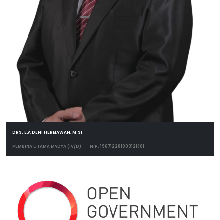
DRS. E.A DENI HERMAWAN, M.SI
PEMBINA UTAMA MADYA (IV/D)
NIP. 196712281993121001.